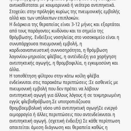
αντικαθίσταται με κουμαρινικά ή νεότερα αντιπηκτικά.
Στοχεύει στην πρόληψη κυρίως της πνευμονικής εμβολής
αλλά και των υπόλοιπων επιπλοκών.
Η διάρκεια της θεραπείας είναι 3-12 μήνες και εξαρτάται
από τους παράγοντες κινδύνου και το σημείο της
θρόμβωσης. Ενδείξεις νοσηλείας στο νοσοκομείο είναι η
συνυπάρχουσα πνευμονική εμβολή, η
καρδιοαναπνευστική συννοσηρότητα, η θρόμβωση
λαγονίου-μηριαίας φλέβας, η αντένδειξη για χορήγηση
αντιπηκτικής αγωγής, η θρομβοφιλία, η εγκυμοσύνη και
άλλα.
Η τοποθέτηση φίλτρου στην κάτω κοίλη φλέβα
ενδείκνυται στις παρακάτω περιπτώσεις :Σε ασθενείς με
πνευμονική εμβολή που δεν πρέπει να λάβουν
αντιπηκτική αγωγή για άλλους λόγους ή σε τεκμηριωμένη
εγγύς φλεβοθρόβωση.Σε υποτροπιάζουσα
θρομβοεμβολική νόσο υπό αντιπηκτική αγωγήΣε ενεργό
αιμορραγία ή άλλες περιπτώσεις που αντενδείκνυται η
αντιπηκτική αγωγή. (σχετική ένδειξη) Σε κάθε περίπτωση
απαιτείται άμεση διάγνωση και θεραπεία καθώς η