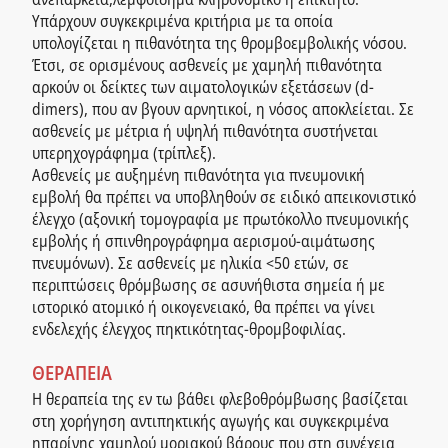
Υπάρχουν συγκεκριμένα κριτήρια με τα οποία
υπολογίζεται η πιθανότητα της θρομβοεμβολικής νόσου.
Έτσι, σε ορισμένους ασθενείς με χαμηλή πιθανότητα
αρκούν οι δείκτες των αιματολογικών εξετάσεων (d-
dimers), που αν βγουν αρνητικοί, η νόσος αποκλείεται. Σε
ασθενείς με μέτρια ή υψηλή πιθανότητα συστήνεται
υπερηχογράφημα (τρίπλεξ).
Ασθενείς με αυξημένη πιθανότητα για πνευμονική
εμβολή θα πρέπει να υποβληθούν σε ειδικό απεικονιστικό
έλεγχο (αξονική τομογραφία με πρωτόκολλο πνευμονικής
εμβολής ή σπινθηρογράφημα αερισμού-αιμάτωσης
πνευμόνων). Σε ασθενείς με ηλικία <50 ετών, σε
περιπτώσεις θρόμβωσης σε ασυνήθιστα σημεία ή με
ιστορικό ατομικό ή οικογενειακό, θα πρέπει να γίνει
ενδελεχής έλεγχος πηκτικότητας-θρομβοφιλίας.
ΘΕΡΑΠΕΙΑ
Η θεραπεία της εν τω βάθει φλεβοθρόμβωσης βασίζεται
στη χορήγηση αντιπηκτικής αγωγής και συγκεκριμένα
ηπαρίνης χαμηλού μοριακού βάρους που στη συνέχεια