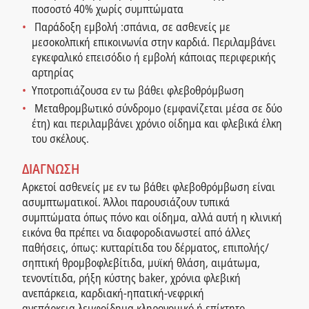
ποσοστό 40% χωρίς συμπτώματα
Παράδοξη εμβολή :σπάνια, σε ασθενείς με
μεσοκολπική επικοινωνία στην καρδιά. Περιλαμβάνει
εγκεφαλικό επεισόδιο ή εμβολή κάποιας περιφερικής
αρτηρίας
Υποτροπιάζουσα εν τω βάθει φλεβοθρόμβωση
Μεταθρομβωτικό σύνδρομο (εμφανίζεται μέσα σε δύο
έτη) και περιλαμβάνει χρόνιο οίδημα και φλεβικά έλκη
του σκέλους.
ΔΙΑΓΝΩΣΗ
Αρκετοί ασθενείς με εν τω βάθει φλεβοθρόμβωση είναι
ασυμπτωματικοί. Άλλοι παρουσιάζουν τυπικά
συμπτώματα όπως πόνο και οίδημα, αλλά αυτή η κλινική
εικόνα θα πρέπει να διαφοροδιανωστεί από άλλες
παθήσεις, όπως: κυτταρίτιδα του δέρματος, επιπολής/
σηπτική θρομβοφλεβίτιδα, μυϊκή θλάση, αιμάτωμα,
τενοντίτιδα, ρήξη κύστης baker, χρόνια φλεβική
ανεπάρκεια, καρδιακή-ηπατική-νεφρική
ανεπάρκεια,λεμφοίδημα κληρονομικό ή επίκτητο.